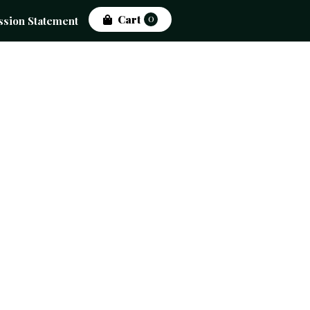
0
Cart
ssion Statement